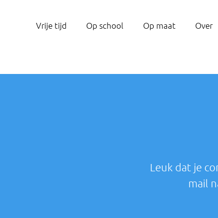
Vrije tijd
Op school
Op maat
Over
Leuk dat je co
mail 