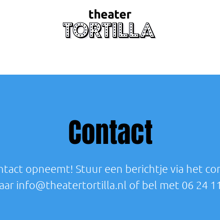
Contact
ntact opneemt! Stuur een berichtje via het co
naar
info@theatertortilla.nl
of bel met 06 24 1